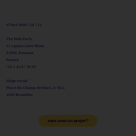
N°Vert 0800 716 715
The Hub.Paris
11 square Léon Blum
92800, Puteaux
France
+33 1 41 67 30 00
Siège social
Place du Champ de Mars, 5/ B14
1050 Bruxelles
vous avez un projet ?