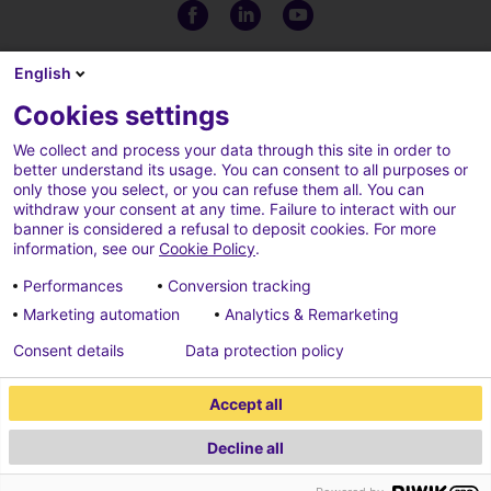
English
Cookies settings
We collect and process your data through this site in order to
better understand its usage. You can consent to all purposes or
only those you select, or you can refuse them all. You can
withdraw your consent at any time. Failure to interact with our
banner is considered a refusal to deposit cookies. For more
information, see our
Cookie Policy
.
CGU
Politique de gestion des
Performances
Conversion tracking
cookies
Marketing automation
Analytics & Remarketing
Paramètre des cookies
Crédits
Consent details
Data protection policy
Politique de protection des
Accept all
données
Decline all
2026 ECONOCOM