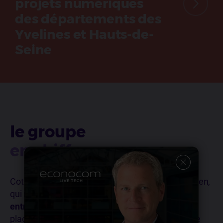
projets numériques
des départements des
Yvelines et Hauts-de-
Seine
le groupe
en chiffres
Coté en bourse, Econocom est un groupe européen,
qui met en œuvre
la transformation digitale des
entreprises
et des organisations publiques en
plaçant les utilisateurs finaux au coeur de chaque