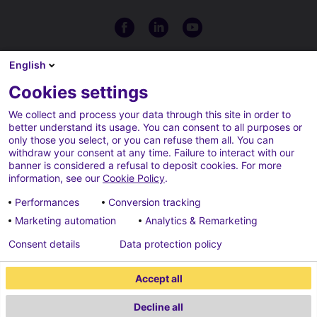
English
Cookies settings
We collect and process your data through this site in order to
better understand its usage. You can consent to all purposes or
only those you select, or you can refuse them all. You can
withdraw your consent at any time. Failure to interact with our
banner is considered a refusal to deposit cookies. For more
information, see our
Cookie Policy
.
CGU
Politique de gestion des
Performances
Conversion tracking
cookies
Marketing automation
Analytics & Remarketing
Paramètre des cookies
Crédits
Consent details
Data protection policy
Politique de protection des
Accept all
données
Decline all
2026 ECONOCOM