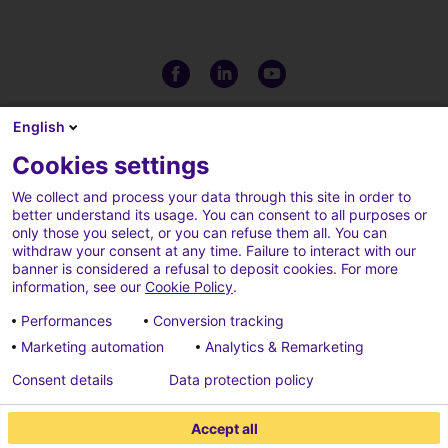
English
Cookies settings
We collect and process your data through this site in order to
better understand its usage. You can consent to all purposes or
only those you select, or you can refuse them all. You can
withdraw your consent at any time. Failure to interact with our
banner is considered a refusal to deposit cookies. For more
information, see our
Cookie Policy
.
CGU
Politique de gestion des
Performances
Conversion tracking
cookies
Marketing automation
Analytics & Remarketing
Paramètre des cookies
Crédits
Consent details
Data protection policy
Politique de protection des
Accept all
données