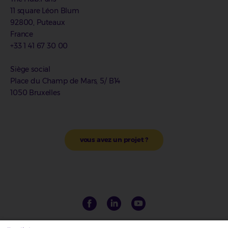
11 square Léon Blum
92800, Puteaux
France
+33 1 41 67 30 00
Siège social
Place du Champ de Mars, 5/ B14
1050 Bruxelles
vous avez un projet ?