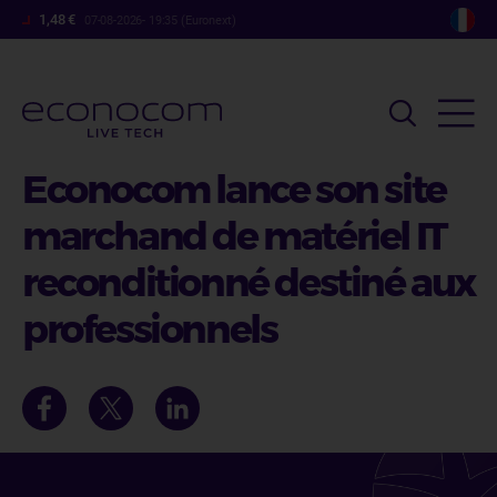
Aller
1,48 €
07-08-2026- 19:35 (Euronext)
au
contenu
principal
Econocom lance son site
marchand de matériel IT
reconditionné destiné aux
professionnels