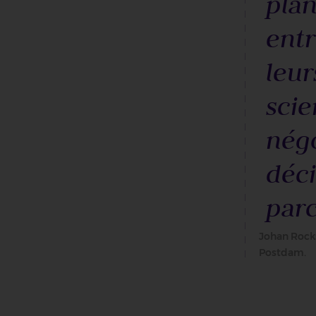
plan
entr
leur
scie
nég
déci
parc
Johan Rocks
Postdam.