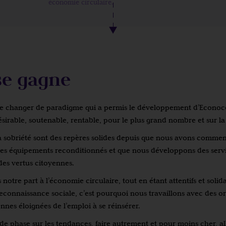
économie circulaire.
se gagne
 de changer de paradigme qui a permis le développement d’Econoc
ésirable, soutenable, rentable, pour le plus grand nombre et sur la
 la sobriété sont des repères solides depuis que nous avons comme
es équipements reconditionnés et que nous développons des service
es vertus citoyennes.
otre part à l’économie circulaire, tout en étant attentifs et solidai
econnaissance sociale, c’est pourquoi nous travaillons avec des o
nnes éloignées de l’emploi à se réinsérer.
de phase sur les tendances, faire autrement et pour moins cher, all