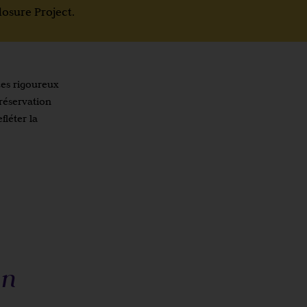
closure Project.
ues rigoureux
préservation
fléter la
un