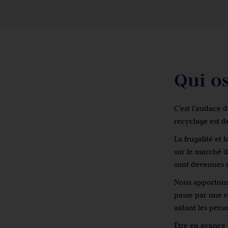
Qui o
C’est l’audace
recyclage est d
La frugalité et
sur le marché d
sont devenues d
Nous apportons n
passe par une r
aidant les perso
Être en avance 