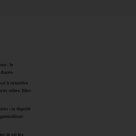
om : le
 durée.
ncé à remettre
s utiles. Elles
res : la dignité
rganisations
er là où les