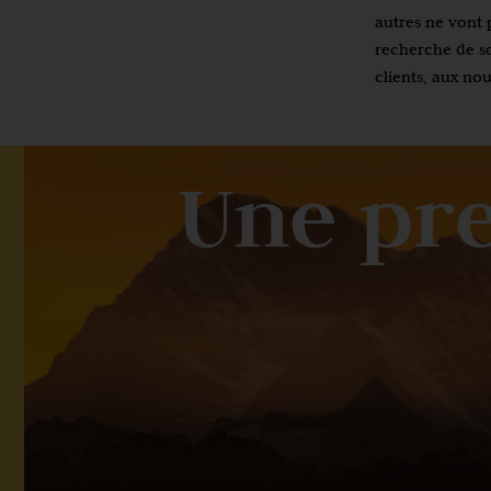
autres ne vont p
recherche de so
clients, aux no
Une pr