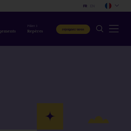
Pilier 3
rejoignez-nous
agements
Repères