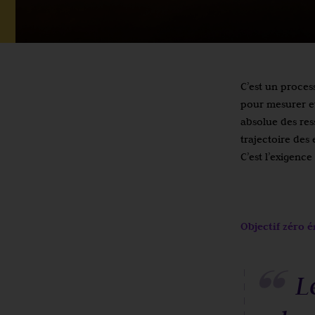
C’est un process
pour mesurer et
absolue des res
trajectoire des e
C’est l’exigence
Objectif zéro é
L